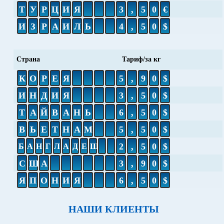
Т
У
Р
Ц
И
Я
3
,
5
0
€
И
З
Р
А
И
Л
Ь
4
,
5
0
$
Страна
Тариф/за кг
К
О
Р
Е
Я
5
,
9
0
$
И
Н
Д
И
Я
3
,
5
0
$
Т
А
Й
В
А
Н
Ь
6
,
5
0
$
В
Ь
Е
Т
Н
А
М
5
,
5
0
$
2
,
5
0
$
Б
А
Н
Г
Л
А
Д
Е
Ш
С
Ш
А
3
,
9
0
$
Я
П
О
Н
И
Я
6
,
5
0
$
НАШИ КЛИЕНТЫ