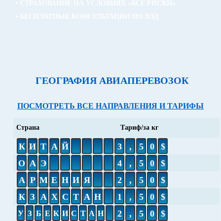
• СТРАХОВАНИЕ НА УСЛОВИЯХ «ВСЕ РИСКИ»
• БЕСПЛАТНЫЕ КОНСУЛЬТАЦИИ ПО ВЭД
ГЕОГРАФИЯ АВИАПЕРЕВОЗОК
ПОСМОТРЕТЬ ВСЕ НАПРАВЛЕНИЯ И ТАРИФЫ
Страна
Тариф/за кг
К
И
Т
А
Й
3
,
5
0
$
О
А
Э
4
,
5
0
$
А
Р
М
Е
Н
И
Я
2
,
5
0
$
К
З
А
Х
С
Т
А
Н
1
,
5
0
$
2
,
5
0
$
У
З
Б
Е
К
И
С
Т
А
Н