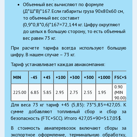
Объемный вес вычисляют по формуле
(Д*Ш*В)*167. Если габариты груза 90х80х60 см,
то объемный вес составит
(0,9*0,8*0,6)*167=72,144 кг. Цифру округляют
до целых в большую сторону, то есть объемный
вес равен 73 кг.
При расчете тарифа всегда используют большую
цифру. В нашем случае – 73 кг.
Тариф устанавливает каждая авиакомпания:
MIN
-45
+45
+100
+300
+500
+1000
FSC+SCC
0.90
225.00
6.85
5.85
2.95
2.75
2.55
1.95
(MIN
90.00)
Для веса 73 кг тариф +45 (5,85): 73*5,85=427,05. К
сумме добавляют топливный сбор и сбор за
безопасность (FTC+SCC). Итого 427,05+90=517,05$.
В стоимость авиаперевозок включают сборы за
экспортное оформление, терминальную обработку,