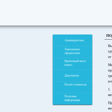
ПО
Авиаперевозки
В
Таможенное
гр
оформление
от
Временный ввоз/
вывоз
Ме
пр
Документы
тр
ил
Расчёт стоимости
1
ме
Полезная
информация
Пр
ме