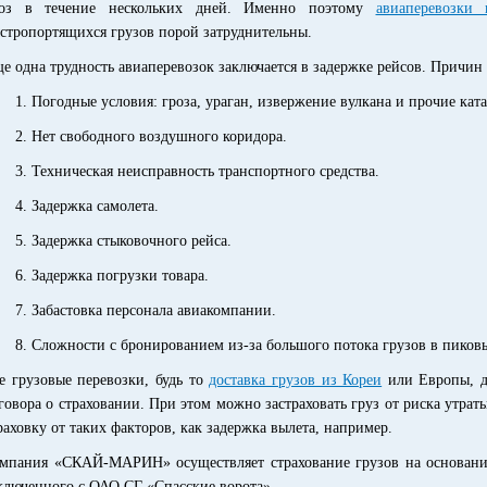
оз в течение нескольких дней. Именно поэтому
авиаперевозк
стропортящихся грузов порой затруднительны.
е одна трудность авиаперевозок заключается в задержке рейсов. Причин 
1. Погодные условия: гроза, ураган, извержение вулкана и прочие кат
2. Нет свободного воздушного коридора.
3. Техническая неисправность транспортного средства.
4. Задержка самолета.
5. Задержка стыковочного рейса.
6. Задержка погрузки товара.
7. Забастовка персонала авиакомпании.
8. Сложности с бронированием из-за большого потока грузов в пиков
е грузовые перевозки, будь то
доставка грузов из Кореи
или Европы, д
говора о страховании. При этом можно застраховать груз от риска утра
раховку от таких факторов, как задержка вылета, например.
мпания «СКАЙ-МАРИН» осуществляет страхование грузов на основании
ключенного с ОАО СГ «Спасские ворота».