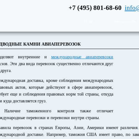
+7 (495) 801-68-60
info
О нас
Заявка онлайн
ДВОДНЫЕ КАМНИ АВИАПЕРЕВОЗОК
ыделяют внутренние и
международные авиаперевозки
узов. Эти два вида перевозок существенно отличаются друг
 друга.
ждународная доставка, кроме соблюдения международных
авовых актов, которые действуют в сфере авиаперевозок,
ебует еще и соблюдения правовых норм той страны, откуда
и куда доставляется груз.
. Наличие таможенного контроля также отличает
ждународные перевозки и перевозки внутри страны.
авила перевозок в странах Европы, Азии, Америки имеют различия
ждународной доставке. Например, таможня США имеет право, по зако