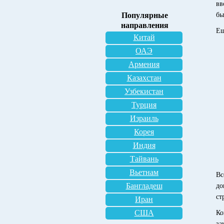
вв
Популярные
бы
направления
Ещ
Китай
ОАЭ
Армения
Казахстан
Узбекистан
Турция
Израиль
Корея
Индия
Тайвань
Вьетнам
Вс
Бангладеш
до
ст
Иран
США
Ко
за