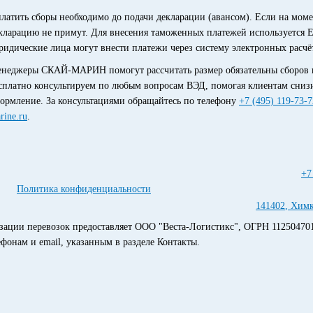
латить сборы необходимо до подачи декларации (авансом). Если на мом
кларацию не примут. Для внесения таможенных платежей используется Е
идические лица могут внести платежи через систему электронных расчё
неджеры СКАЙ-МАРИН помогут рассчитать размер обязательны сборов 
сплатно консультируем по любым вопросам ВЭД, помогая клиентам сниз
ормление. За консультациями обращайтесь по телефону
+7 (495) 119-73-7
rine.ru
.
+7
Политика конфиденциальности
141402
,
Хим
низации перевозок предоставляет ООО "Веста-Логистикс", ОГРН 11250470
фонам и email, указанным в разделе Контакты.