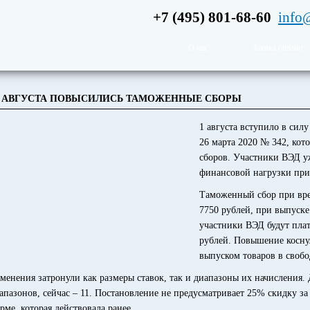
+7 (495) 801-68-60
info
О нас
Заявка онлайн
1 АВГУСТА ПОВЫСИЛИСЬ ТАМОЖЕННЫЕ СБОРЫ
1 августа вступило в сил
26 марта 2020 № 342, кот
сборов. Участники ВЭД у
финансовой нагрузки при
Таможенный сбор при вре
7750 рублей, при выпуске
участники ВЭД будут плати
рублей. Повышение коснул
выпуском товаров в своб
менения затронули как размеры ставок, так и диапазоны их начисления. 
апазонов, сейчас – 11. Постановление не предусматривает 25% скидку за
рме, которая действовала ранее.