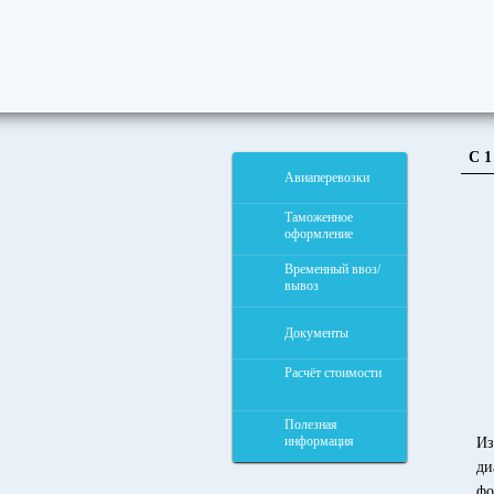
С 
Авиаперевозки
Таможенное
оформление
Временный ввоз/
вывоз
Документы
Расчёт стоимости
Полезная
информация
Из
ди
фо