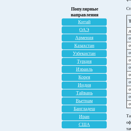
Популярные
Ст
направления
Т
Китай
ОАЭ
д
Армения
о
Казахстан
о
о
Узбекистан
о
Турция
о
Израиль
о
Корея
о
Индия
о
Тайвань
о
Вьетнам
о
Бангладеш
Та
Иран
оф
США
та